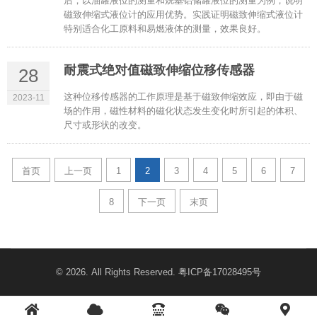
后，以油罐液位的测量和烷基铝储罐液位的测量为例，说明
磁致伸缩式液位计的应用优势。实践证明磁致伸缩式液位计
特别适合化工原料和易燃液体的测量，效果良好。
耐震式绝对值磁致伸缩位移传感器
28
这种位移传感器的工作原理是基于磁致伸缩效应，即由于磁
2023-11
场的作用，磁性材料的磁化状态发生变化时所引起的体积、
尺寸或形状的改变。
首页
上一页
1
2
3
4
5
6
7
8
下一页
末页
© 2026. All Rights Reserved.
粤ICP备17028495号