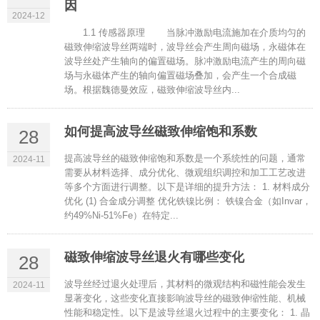
因
2024-12
1.1 传感器原理 当脉冲激励电流施加在介质均匀的
磁致伸缩波导丝两端时，波导丝会产生周向磁场，永磁体在
波导丝处产生轴向的偏置磁场。脉冲激励电流产生的周向磁
场与永磁体产生的轴向偏置磁场叠加，会产生一个合成磁
场。根据魏德曼效应，磁致伸缩波导丝内...
如何提高波导丝磁致伸缩饱和系数
28
提高波导丝的磁致伸缩饱和系数是一个系统性的问题，通常
2024-11
需要从材料选择、成分优化、微观组织调控和加工工艺改进
等多个方面进行调整。以下是详细的提升方法： 1. 材料成分
优化 (1) 合金成分调整 优化铁镍比例： 铁镍合金（如Invar，
约49%Ni-51%Fe）在特定...
磁致伸缩波导丝退火有哪些变化
28
波导丝经过退火处理后，其材料的微观结构和磁性能会发生
2024-11
显著变化，这些变化直接影响波导丝的磁致伸缩性能、机械
性能和稳定性。以下是波导丝退火过程中的主要变化： 1. 晶