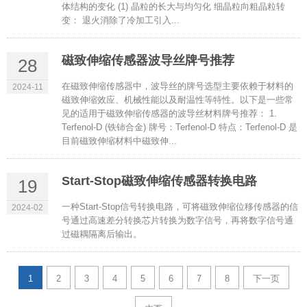
体结构的变化 (1) 晶粒的长大与均匀化 细晶粒向粗晶粒转
变： 退火消除了冷加工引入...
磁致伸缩传感器波导丝牌号推荐
28
在磁致伸缩传感器中，波导丝的牌号选型主要依赖于材料的
2024-11
磁致伸缩效应、机械性能以及耐温性等特性。以下是一些常
见的适用于磁致伸缩传感器的波导丝材料牌号推荐： 1.
Terfenol-D (铁铈合金) 牌号：Terfenol-D 特点：Terfenol-D 是
目前磁致伸缩材料中磁致伸...
Start-Stop磁致伸缩传感器转换电路
19
一种Start-Stop信号转换电路，可将磁致伸缩位移传感器的信
2024-02
号通过高速差分转换芯片转换为数字信号，再将数字信号通
过磁耦隔离后输出。
1
2
3
4
5
6
7
8
下一页