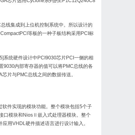
片选用Cyclone系列的EP1C12Q240C8
.
C总线集成到上位机控制系统中。所以设计的
ompactPCI等板的一种子板结构采用PCI标
。
系统硬件设计中PCI9030芯片PCI一侧的相
9030内部寄存器的值可以将PMC总线的各
A芯片与PMC总线之间的数据传送。
软件实现的模块功能。整个模块包括5个子
口模块和NiosⅡ嵌入式处理器模块。整个
现并应用VHDL硬件描述语言进行设计输入。