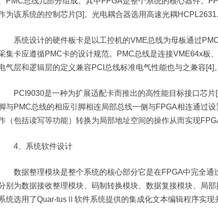
、PMC总线几部分组成。其中FPGA是整个系统的核心器件。FPGA芯
作为该系统的控制芯片[3]。光电耦合器选用高速光耦HCPL2631
系统设计的硬件板卡是以工控机的VME总线为母板通过PM
采集卡应遵循PMC卡的设计规范。PMC总线是连接VME64x板、C
电气层和逻辑层的定义兼容PCI总线标准电气性能也与之兼容[4]
PCI9030是一种为扩展适配卡而推出的高性能目标接口芯片[5]
脚与PMC总线的相应引脚相连局部总线一侧与FPGA相连通过设置
作（包括读写等功能）转换为局部地址空间的操作从而实现FPG
4、系统软件设计
数据整理模块是整个系统的核心部分它是在FPGA中完全通过
分别为数据接收整理模块、码制转换模块、数据复接模块、局部接
系统选用了Quar-tusⅡ软件系统提供的集成化文本编辑程序实