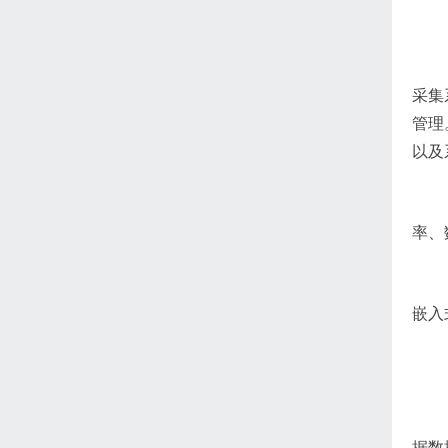
采集
管理
以及
率、
嵌入
据数