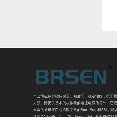
本公司磁致伸缩传感器，精度高，稳定性好，抗干
力强。除提供基本的模拟量的电流电压信号外，还
丰富的通讯接口包括数字量的Start-Stop和SSI，现
线的CAN和Profibus-DP、DeviceNet、RS485/23