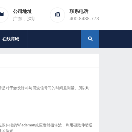
公司地址
联系电话
广东，深圳
400-8488-773
在线商城
际是对于触发脉冲与回波信号间的时间差测量。所以时
伸缩的Wiedeman效应发射扭转波，利用磁致伸缩逆
铁的位置。