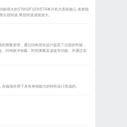
大的STM32F103VET6单片机为系统核心,发射指
激发出扭转波,将扭转波滤波放大。
器的测量原理，通过结构优化设计提高了仪器的性能，
电、问询脉冲加载、时间测量及滤波等功能，并通过实
i，在磁场作用下具有伸缩能力的特性设计而成的。