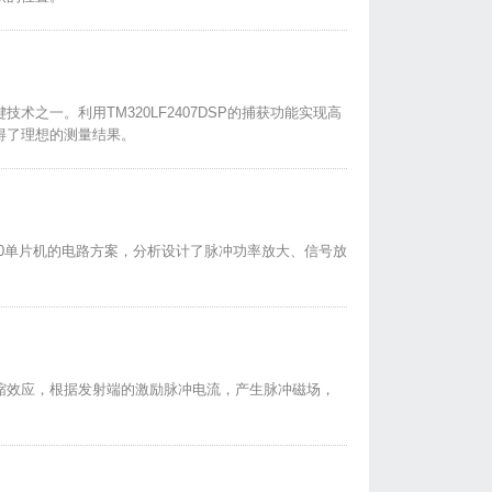
之一。利用TM320LF2407DSP的捕获功能实现高
得了理想的测量结果。
30单片机的电路方案，分析设计了脉冲功率放大、信号放
缩效应，根据发射端的激励脉冲电流，产生脉冲磁场，