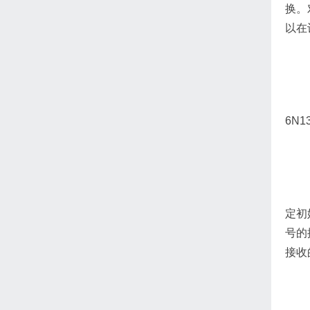
换。
以在
6N
定初
号的
接收