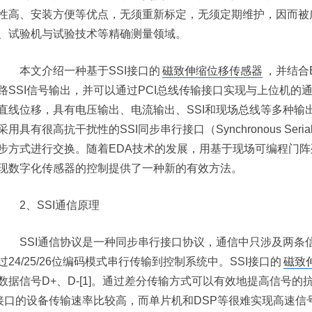
性高、安装方便等优点，无须重新标定，无须定期维护，因而被
、试验机与试验技术等精确测量领域。
本文介绍一种基于SSI接口的
磁致伸缩位移传感器
，并结合
路SSI信号输出，并可以通过PCI总线传输接口实现与上位机的
直线位移，具有电压输出、电流输出、SSI和现场总线等多种输
采用具有很高抗干扰性的SSI同步串行接口（Synchronous Seri
步方式进行交换。随着EDA技术的发展，用基于现场可编程门阵
现数字化传感器的控制提供了一种新的有效方法。
2、SSI通信原理
SSI通信协议是一种同步串行接口协议，通信中只涉及两条
过24/25/26位编码模式串行传输到控制系统中。SSI接口的
磁致
数据信号D+、D-[1]。通过差分传输方式可以有效地提高信号
I接口的设备传输速率比较高，而单片机和DSP等很难实现高速信