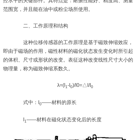
控水平的关键部件。其特点是：耐振性能好、精度高、测量
范围宽，并且能在油中或粉尘场所使用。
二、工作原理和结构
这种位移传感器的工作原理是基于磁致伸缩效应，
即由于磁场的作用，磁性材料的磁化状态发生变化时所引起
的体积、尺寸或形状的改变。表征这种改变线性尺寸大小的
物理量，称为磁致伸缩系数久。
λ=(I
-I
)/I0=△I/I
1
0
0
式中：I
——材料的原长
0
I
——材料在磁化状态变化后的长度
1