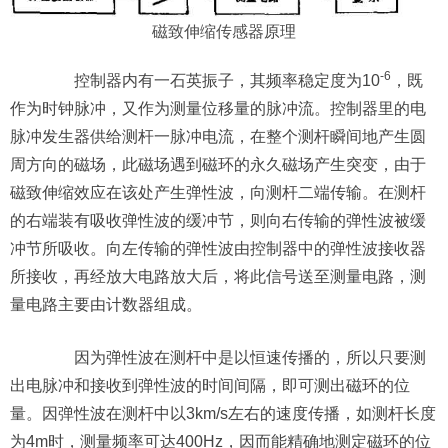
磁致伸缩传感器
原理
-6
控制器内有一石英振子，其频率稳定度为10
，既
作为时钟脉冲，又作为测量位移量的脉冲流。控制器里的电
脉冲发生器供给测杆一脉冲电流，在整个测杆瞬间地产生圆
周方向的磁场，此磁场遇到磁环的永久磁场产生突变，由于
磁致伸缩效应在该处产生弹性波，向测杆二端传输。在测杆
的右端装有吸收弹性波的缓冲节，则向右传输的弹性波被缓
冲节所吸收。向左传输的弹性波由控制器中的弹性波接收器
所接收，再经放大电路放大后，将此信号送至测量电路，测
量电路主要由计数器组成。
因为弹性波在测杆中是以恒速传播的，所以只要测
出电脉冲和接收到弹性波的时间间隔，即可测出磁环的位
量。因弹性波在测杆中以3km/s左右的速度传播，如测杆长度
为4m时，测量频率可达400Hz，因而能精确地测定磁环的位