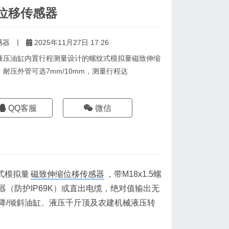
位移传感器
|
感器
2025年11月27日 17:26
为液压油缸内置行程测量设计的螺纹式模拟量磁致伸缩
纹，耐压外管可选7mm/10mm，测量行程达
QQ客服
微信
式模拟量
磁致伸缩位移传感器
，带M18x1.5螺
接器（防护IP69K）或直出电缆，绝对值输出无
降/倾斜油缸、液压千斤顶及农建机械液压转