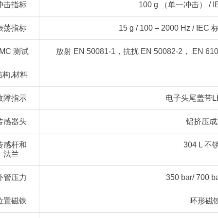
冲击指标
100 g （单一冲击） / IE
振荡指标
15 g / 100 – 2000 Hz / I
MC 测试
放射 EN 50081-1，抗扰 EN 50082-2， EN 61
结构,材料
故障指示
电子头尾盖带L
传感器头
铝挤压成
传感杆和
304 L 不
法兰
外管压力
350 bar/ 700 
位置磁铁
环形磁