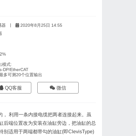
|
感器
2020年8月25日 14:55
器
2%
模式:
-DP/EtherCAT
多可测20个位置输出
QQ客服
微信
的， 利用一条内接电缆把两者连接起来。虽
缸后端位置改为安装在油缸旁边，把油缸的总
于两端都带勾的油缸(即ClevisType)