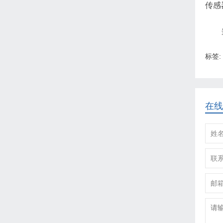
传感
标签:
在线