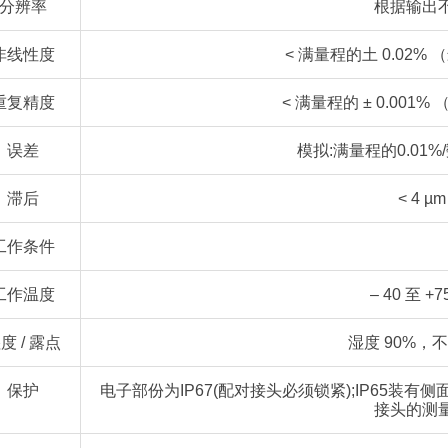
分辨率
根据输出
非线性度
< 满量程的土 0.02% 
重复精度
< 满量程的 ± 0.001% （
误差
模拟:满量程的0.01%/
滞后
< 4 µm
工作条件
工作温度
– 40 至 +7
度 / 露点
湿度 90%，
保护
电子部份为IP67(配对接头必须锁紧);IP65装有
接头的测