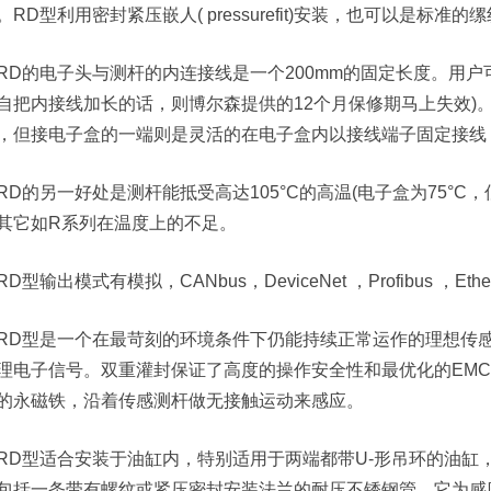
。RD型利用密封紧压嵌人( pressurefit)安装，也可以是标准的
RD的电子头与测杆的内连接线是一个200mm的固定长度。用户
自把内接线加长的话，则博尔森提供的12个月保修期马上失效)
，但接电子盒的一端则是灵活的在电子盒内以接线端子固定接线
RD的另一好处是测杆能抵受高达105°C的高温(电子盒为75°C，
其它如R系列在温度上的不足。
RD型输出模式有模拟，CANbus，DeviceNet ，Profibus ，Eth
RD型是一个在最苛刻的环境条件下仍能持续正常运作的理想传
理电子信号。双重灌封保证了高度的操作安全性和最优化的EM
的永磁铁，沿着传感测杆做无接触运动来感应。
RD型适合安装于油缸内，特别适用于两端都带U-形吊环的油缸
包括一条带有螺纹或紧压密封安装法兰的耐压不锈钢管，它为感