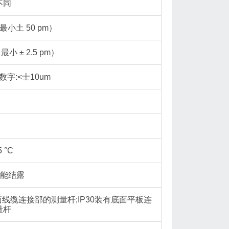
不同
（最小土 50 pm）
最小 ± 2.5 pm）
数字:<士10um
5 °C
不能结露
侧面线缆连接部的测量杆;IP30装有底面平板连
量杆