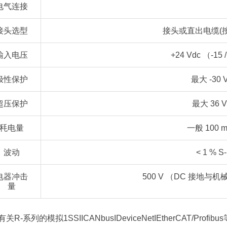
电气连接
接头选型
接头或直出电缆(
输入电压
+24 Vdc （-15 
极性保护
最大 -30 
超压保护
最大 36 V
秏电量
一般 100 
波动
< 1 % S
电器冲击
500 V （DC 接地与
量
有关R-系列的模拟1SSIICANbusIDeviceNetIEtherCAT/