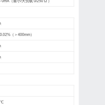
～0mA（最小/大负载 0/250 Ω ）
m
0.02%（＞400mm）
m
m
5℃