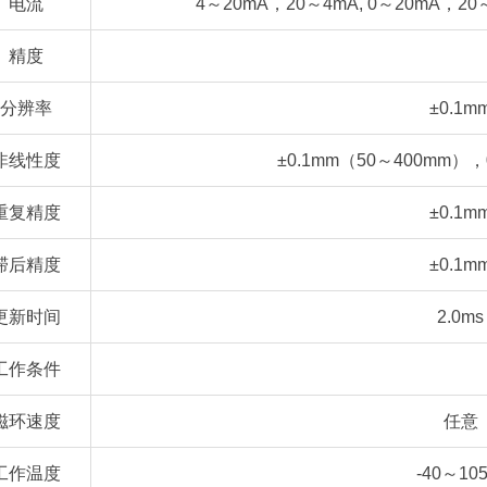
电流
4～20mA，20～4mA, 0～20mA，20
精度
分辨率
±0.1m
非线性度
±0.1mm（50～400mm），
重复精度
±0.1m
滞后精度
±0.1m
更新时间
2.0ms
工作条件
磁环速度
任意
工作温度
-40～10