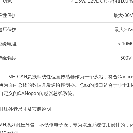
功耗
＜1.5W, 12VDC典型值≤100
极性保护
最大-30V
超压保护
最大36V
绝缘电阻
＞10M
绝缘强度
500V
MH CAN总线型线性位置传感器作为一个从站，符合Canbus(
换为面向总线的数据并发送给控制器。总线的接口适合于小于1 
自定义的CANopen传感器总线系统。
耐压外管尺寸及安装说明
MH系列耐压外管，不锈钢电子仓，专为液压系统使用设计的，内