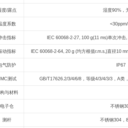
湿度/露点
湿度90%，
温度系数
<30ppm
冲击指标
IEC 60068-2-27, 100 g(11 ms)单次冲
振动指标
IEC 60068-2-64, 20 g (均方根值r.m.s,)直
电气防护
IP67
EMC测试
GB/T17626.2/3/4/6/8，等级4/3/4/3/3，A
构与材料
电子仓
不锈钢3
测杆
不锈钢304，8