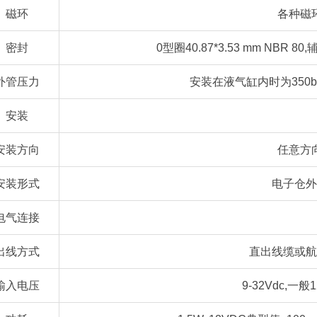
磁环
各种磁
密封
0型圈40.87*3.53 mm NBR 80,
外管压力
安装在液气缸内时为350bar
安装
安装方向
任意方
安装形式
电子仓外
电气连接
出线方式
直出线缆或航
输入电压
9-32Vdc,一般1