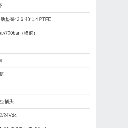
环
辅助垫圈42.6*48*1.4 PTFE
/700bar（峰值）
向
圆
空插头
2/24Vdc