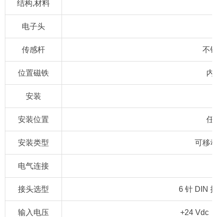
结构,材料
电子头
传感杆
不锈
位置磁铁
内
安装
安装位置
任
安装类型
可移
电气连接
接头选型
6 针 DI
输入电压
+24 Vdc 