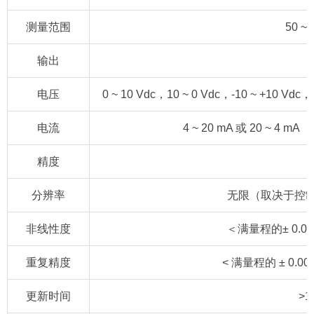
测量范围
50 ~
输出
电压
0 ~ 10 Vdc，10 ~ 0 Vdc，-10 ~ +10 V
电流
4 ~ 20 mA 或 20 ~ 4 
精度
分辨率
无限（取决于控制
非线性度
＜满量程的± 0.02
重复精度
< 满量程的 ± 0.00
更新时间
>1