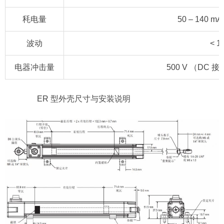
秏电量
50 – 140
波动
< 1
电器冲击量
500 V （DC
ER 型外壳尺寸与安装说明