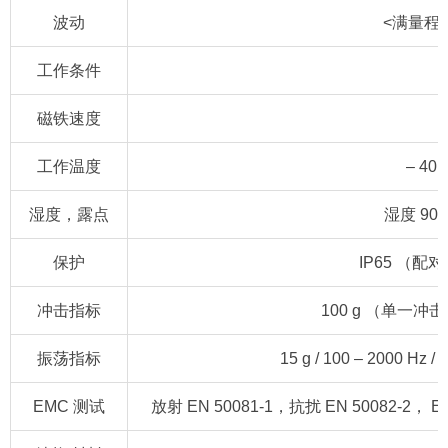
波动
<满量程的0
工作条件
磁铁速度
工作温度
– 40 
湿度，露点
湿度 9
保护
IP65 （
冲击指标
100 g （单一冲击） 
振荡指标
15 g / 100 – 2000 H
EMC 测试
放射 EN 50081-1，抗扰 EN 50082-2， EN