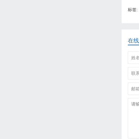
标签:
在线