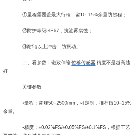
①量程需覆盖最大行程，留10–15%余量防超程；
②防护等级≥IP67，抗油雾腐蚀；
③耐5g以上冲击，防振动。
二、看参数：磁致伸缩
位移传感器
精度不是越高越
好
关键参数：
•量程：常规50–2500mm，可定制，推荐留10–15%
余量。
•精度：±0.02%FS/±0.05%FS/±0.1%FS，根据工艺