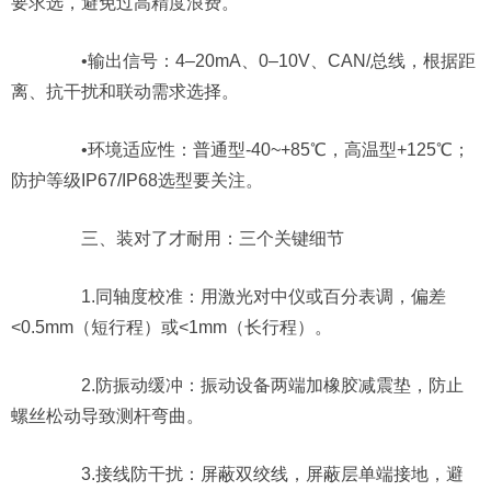
要求选，避免过高精度浪费。
•输出信号：4–20mA、0–10V、CAN/总线，根据距
离、抗干扰和联动需求选择。
•环境适应性：普通型-40~+85℃，高温型+125℃；
防护等级IP67/IP68选型要关注。
三、装对了才耐用：三个关键细节
1.同轴度校准：用激光对中仪或百分表调，偏差
<0.5mm（短行程）或<1mm（长行程）。
2.防振动缓冲：振动设备两端加橡胶减震垫，防止
螺丝松动导致测杆弯曲。
3.接线防干扰：屏蔽双绞线，屏蔽层单端接地，避