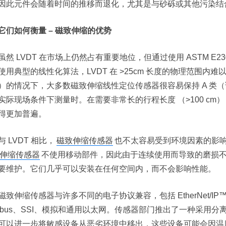
因此元件会随着时间的推移而退化，尤其是与砂砾或其他污染结
它们如何衡量 – 磁致伸缩的优势
虽然 LVDT 在市场上仍然占有重要地位，但通过使用 ASTM E
使用典型的线性化算法，LVDT 在 >25cm 长度的物理范围内难以满足 C
）的情况下，大多数磁致伸缩线性定位传感器很容易保持 A 类（读数的 
实际现场条件下测量时。在需要非常长的行程长度 （>100 cm） 或
得更加普遍。
与 LVDT 相比，
磁致伸缩传感器
也不太容易受到环境因素的影
伸缩传感器
不使用移动部件，因此由于连续使用而导致的磨损
要维护。它们几乎可以安装在任何空间内，而不会影响性能。
磁致伸缩传感器与许多不同的电子协议兼容，包括 EtherNet/IP™、Ethe
Nbus、SSI、模拟和通用以太网。传感器部门推出了一种采用
可以进一步将敏感设备从恶劣环境中移出，这些设备可能会因温