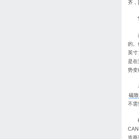
齐，
的。
英寸
是在
势变
磁致
不需
CA
造商