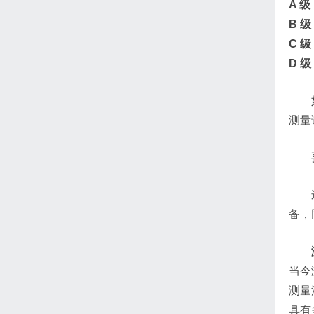
A 级
B 级
C 级
D 级
测量
备，
当今
测量
具有