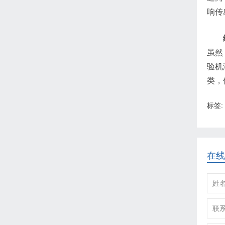
响传
虽然
验机
类，
标签:
在线