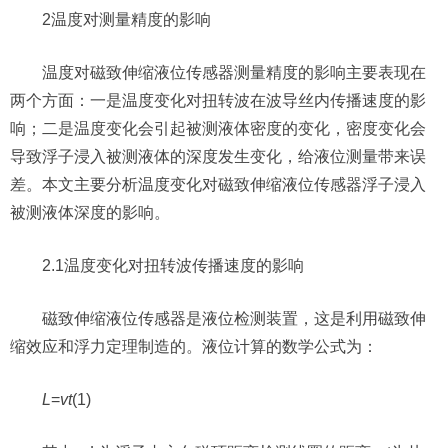
2温度对测量精度的影响
温度对磁致伸缩液位传感器测量精度的影响主要表现在
两个方面：一是温度变化对扭转波在波导丝内传播速度的影
响；二是温度变化会引起被测液体密度的变化，密度变化会
导致浮子浸入被测液体的深度发生变化，给液位测量带来误
差。本文主要分析温度变化对磁致伸缩液位传感器浮子浸入
被测液体深度的影响。
2.1温度变化对扭转波传播速度的影响
磁致伸缩液位传感器是液位检测装置，这是利用磁致伸
缩效应和浮力定理制造的。液位计算的数学公式为：
L
=
vt
(1)