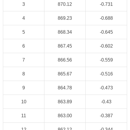
3
870.12
-0.731
4
869.23
-0.688
5
868.34
-0.645
6
867.45
-0.602
7
866.56
-0.559
8
865.67
-0.516
9
864.78
-0.473
10
863.89
-0.43
11
863.00
-0.387
12
862.12
-0.344