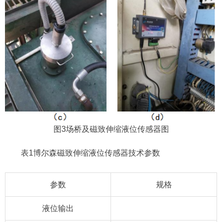
图3场桥及磁致伸缩液位传感器图
表1博尔森磁致伸缩液位传感器技术参数
参数
规格
液位输出