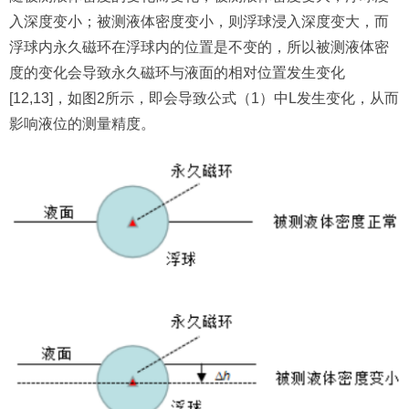
入深度变小；被测液体密度变小，则浮球浸入深度变大，而
浮球内永久磁环在浮球内的位置是不变的，所以被测液体密
度的变化会导致永久磁环与液面的相对位置发生变化
[12,13]，如图2所示，即会导致公式（1）中L发生变化，从而
影响液位的测量精度。