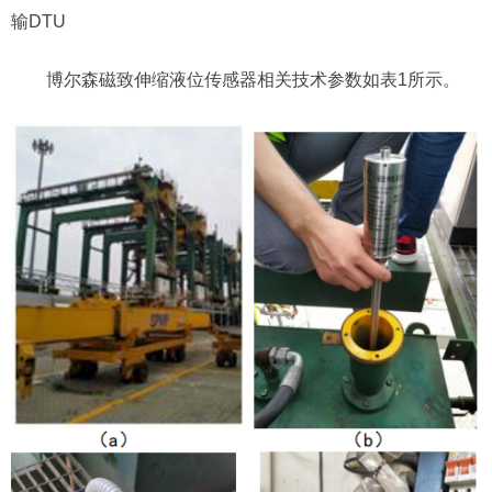
输DTU
博尔森磁致伸缩液位传感器相关技术参数如表1所示。