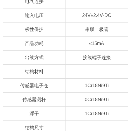
电气连接
输入电压
24V±2.4V·DC
极性保护
串联二极管
产品功耗
≤15mA
出线方式
接线端子连接
结构材料
传感器电子仓
1Cr18Ni9Ti
传感器测杆
0Cr18Ni9Ti
浮子
1Cr18Ni9Ti
结构尺寸