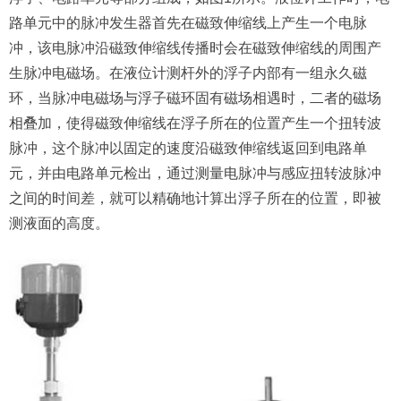
路单元中的脉冲发生器首先在磁致伸缩线上产生一个电脉
冲，该电脉冲沿磁致伸缩线传播时会在磁致伸缩线的周围产
生脉冲电磁场。在液位计测杆外的浮子内部有一组永久磁
环，当脉冲电磁场与浮子磁环固有磁场相遇时，二者的磁场
相叠加，使得磁致伸缩线在浮子所在的位置产生一个扭转波
脉冲，这个脉冲以固定的速度沿磁致伸缩线返回到电路单
元，并由电路单元检出，通过测量电脉冲与感应扭转波脉冲
之间的时间差，就可以精确地计算出浮子所在的位置，即被
测液面的高度。