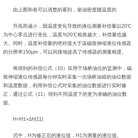
由上图和表可以清楚的看到，柴油密度随温度的
升高而减小，因温度变化导致的液位测量补偿量以20℃
为中心零点进行变化，温度与20℃相差越大，补偿量也越
大。同时，温度补偿量的绝对值大于该磁致伸缩液位传感器
的分辨率150μm，可以间接地提高了传感器的测量精度。
将得到的补偿公式（10）应用于场桥油位的监测中，磁
致伸缩液位传感器每分钟实时采集一次场桥油箱的油位数据
和温度数据，利用补偿公式对采集的油位数据进行实时修
正，通过公式（11）得到不同温度下的更为准确的油位数
据。
H=H1+Δh(11)
式中，H为修正后的液位值，H1为测量的液位值。