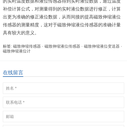
的实时温度数据和液位传感器得到实时液位数据，通过温度
补偿计算公式，对测量得到的实时液位数据进行修正，计算
出更为准确的修正液位数据，从而间接的提高磁致伸缩液位
传感器的测量精度，这对于磁致伸缩液位传感器的准确计量
具有较大的意义。
标签:
磁致伸缩传感器
·
磁致伸缩液位传感器
·
磁致伸缩液位变送器
·
磁致伸缩液位计
在线留言