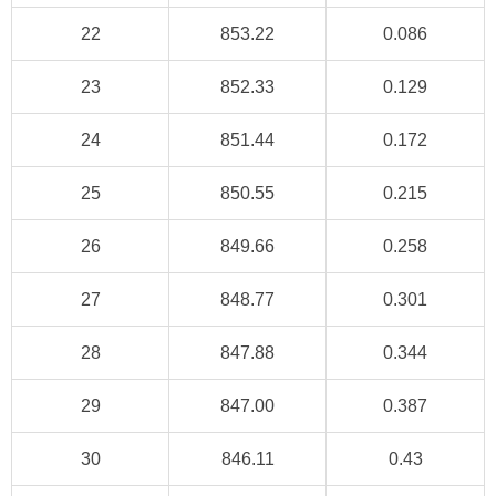
22
853.22
0.086
23
852.33
0.129
24
851.44
0.172
25
850.55
0.215
26
849.66
0.258
27
848.77
0.301
28
847.88
0.344
29
847.00
0.387
30
846.11
0.43