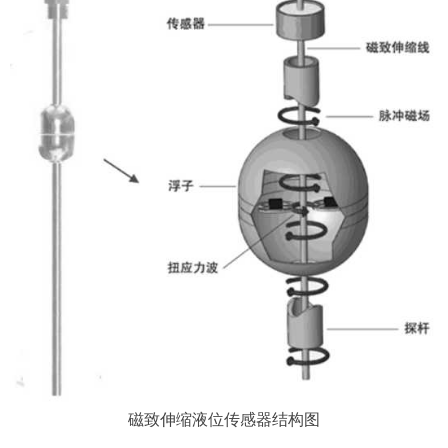
磁致伸缩液位传感器结构图