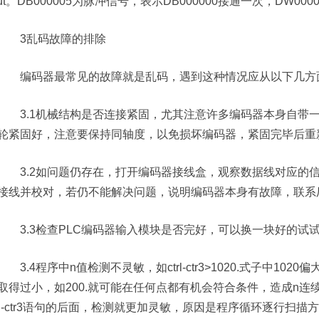
put。DB000005为脉冲信号，表示DB000000接通一次，DW00002
3乱码故障的排除
编码器最常见的故障就是乱码，遇到这种情况应从以下几方
3.1机械结构是否连接紧固，尤其注意许多编码器本身自带一
轮紧固好，注意要保持同轴度，以免损坏编码器，紧固完毕后重
3.2如问题仍存在，打开编码器接线盒，观察数据线对应的信
接线并校对，若仍不能解决问题，说明编码器本身有故障，联系
3.3检查PLC编码器输入模块是否完好，可以换一块好的试
3.4程序中n值检测不灵敏，如ctrl-ctr3>1020.式子中10
取得过小，如200.就可能在任何点都有机会符合条件，造成n连续增
trl-ctr3语句的后面，检测就更加灵敏，原因是程序循环逐行扫