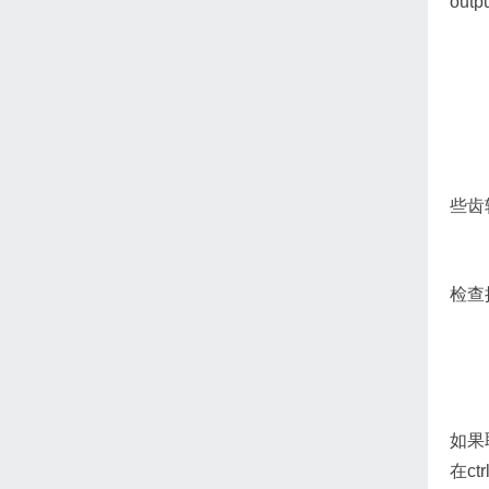
out
些齿
检查
如果
在c