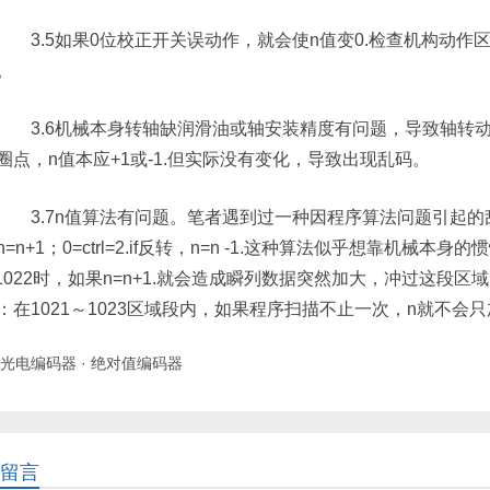
3.5如果0位校正开关误动作，就会使n值变0.检查机构动作
。
3.6机械本身转轴缺润滑油或轴安装精度有问题，导致轴转动
圈点，n值本应+1或-1.但实际没有变化，导致出现乱码。
3.7n值算法有问题。笔者遇到过一种因程序算法问题引起的乱码故障，
=n+1；0=ctrl=2.if反转，n=n -1.这种算法似乎想靠机械本
rl=1022时，如果n=n+1.就会造成瞬列数据突然加大，冲过这
：在1021～1023区域段内，如果程序扫描不止一次，n就不会只
光电编码器
·
绝对值编码器
留言