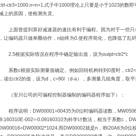
trl-ctr3<1000.n=n+1.式子中1000理论上只要是小于10
械上的原因，使检测失灵。
上面曾提到算好减速器的速比有利于编程。因为对于一些只在
，让编码器只做单圈动作，n始终为0.使程序简化，也降低了乱
2.5根据实际情况在程序中确定输出值，设为outpt=ctr2*c
系数c根据实际测量值确定。例如回转机构转到0度时，ctr2=
，读出ctr2的值，设为d，c=90/（d-a），多测量几组角度，
（安川公司的可编程控制器编制的编码器程序如下）：
程序说明：DW00001=00435为0位时编码器读数，MW05064相
2.-9.160310E-002=-0.09160310为科学计数法，相当于系数c，
3.DW00016=DW00002*1024.而DW00002就是n，IBl20