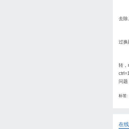
去除
过换
转，n
ct
问题
标签:
在线