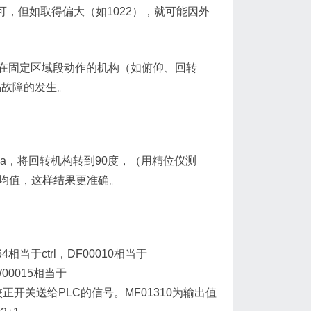
23的数即可，但如取得偏大（如1022），就可能因外
固定区域段动作的机构（如俯仰、回转
码故障的发生。
a，将回转机构转到90度，（用精位仪测
取平均值，这样结果更准确。
当于ctrl，DF00010相当于
DW00015相当于
A6为0位校正开关送给PLC的信号。MF01310为输出值