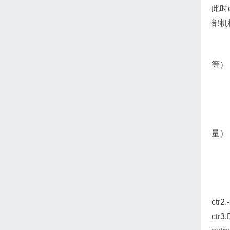
此时c
部机
等）
量）
ctr
ctr