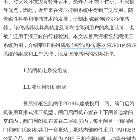
击、对安装环境没有特殊要求、受外界环 境干扰小、不易损
等优点，因此，近年来在液压控制系统中得到广泛应用。随
着磁性科学和传感技术的发展，研制出
磁致伸缩位移传感
器
。该传感器以其高精度及可靠性得到用户的高度认可，也
被广泛用于液压缸的行程检测。本文以善后河枢纽船闸液压
系统为例，介绍带RF系列
磁致伸缩位移传感器
液压缸的液压
系统的组成和工作原理，以及该传感器的故障处理。
1 船闸机电系统组成
1.1 液压启闭机组成
善后河枢纽船闸于2019年建成投用，闸、阀门启闭
机采用直推式液压机型，闸门启闭机布置在上下闸首边墩的
空箱内，阀门启闭机布置在二层机房内，每个闸首一侧的闸
门和阀门启闭机共用一台泵站，泵站内部阀件采用 PARKER
公司产品。闸、阀门电机为 ABB 三相变频电机，功率分别为