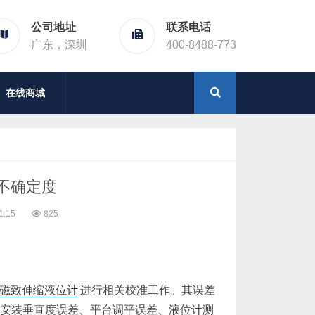
公司地址
联系电话
广东，深圳
400-8488-773
在线商城
不确定度
1:15
825
磁致伸缩液位计
进行相关校准工作。其误差
计安装垂直度误差、平台调平误差、液位计测