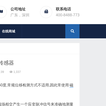
公司地址
联系电话
广东，深圳
400-8488-773
在线商城
传感器
:39
1,337
度,常规位移检测方式不适用,因此常使用
磁
磁场相交产生一个应变脉冲信号来准确地测量