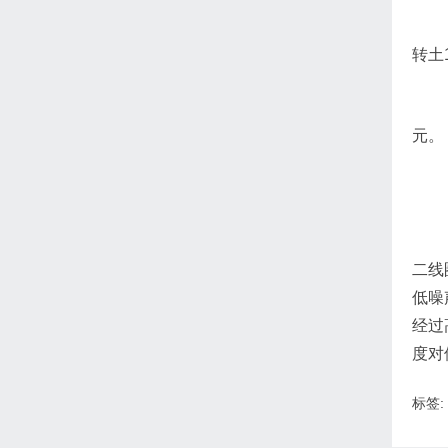
转土
元。
二线
低噪
经过
度对
标签: