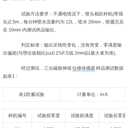
试验方法要求：不通电情况下，喷头相距样机(带插
头)2.5m，每分钟喷水流量约为 12L，喷水 20min，喷溅完后
在 10min 内测试样品输出。
判定标准：输出呈线性变化，没有突变，零满度输
出偏差(与理论值相比)≤±0.1%F.S或 2mm(以最大者为准)。
经过测试，三台磁致伸缩
位移传感器
样品测试数据
如表1：
表1防溅试验
计量单位：m A
样机编号
试验前零度
试验前满度
试验后零度