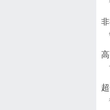
非
高
超