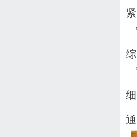
紧
综
细
通