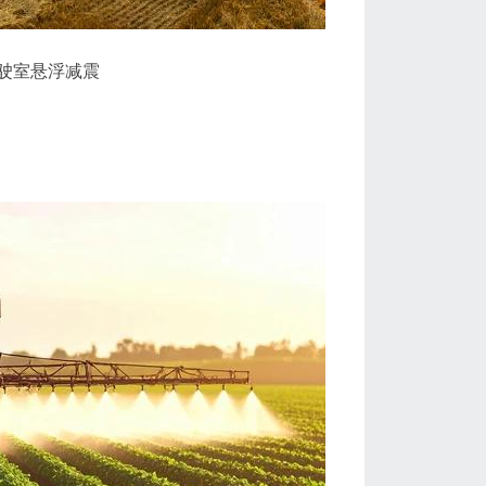
驶室悬浮减震