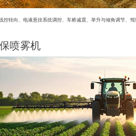
线控转向、电液悬挂系统调控、车桥减震、举升与倾角调节、驾
保喷雾机