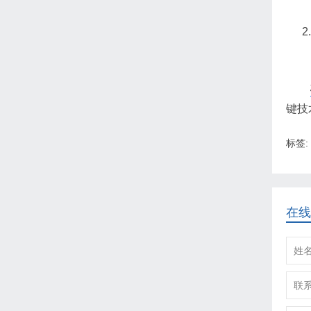
键技
标签:
在线