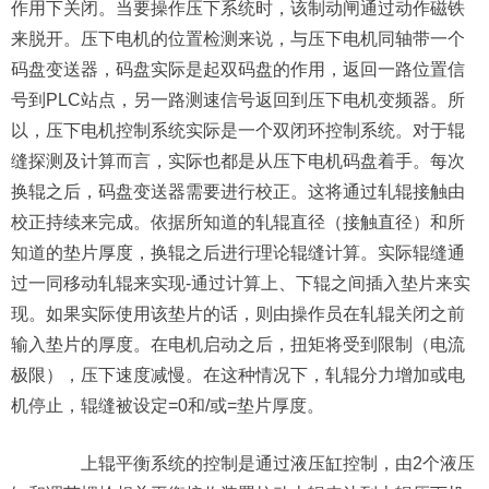
作用下关闭。当要操作压下系统时，该制动闸通过动作磁铁
来脱开。压下电机的位置检测来说，与压下电机同轴带一个
码盘变送器，码盘实际是起双码盘的作用，返回一路位置信
号到PLC站点，另一路测速信号返回到压下电机变频器。所
以，压下电机控制系统实际是一个双闭环控制系统。对于辊
缝探测及计算而言，实际也都是从压下电机码盘着手。每次
换辊之后，码盘变送器需要进行校正。这将通过轧辊接触由
校正持续来完成。依据所知道的轧辊直径（接触直径）和所
知道的垫片厚度，换辊之后进行理论辊缝计算。实际辊缝通
过一同移动轧辊来实现-通过计算上、下辊之间插入垫片来实
现。如果实际使用该垫片的话，则由操作员在轧辊关闭之前
输入垫片的厚度。在电机启动之后，扭矩将受到限制（电流
极限），压下速度减慢。在这种情况下，轧辊分力增加或电
机停止，辊缝被设定=0和/或=垫片厚度。
上辊平衡系统的控制是通过液压缸控制，由2个液压