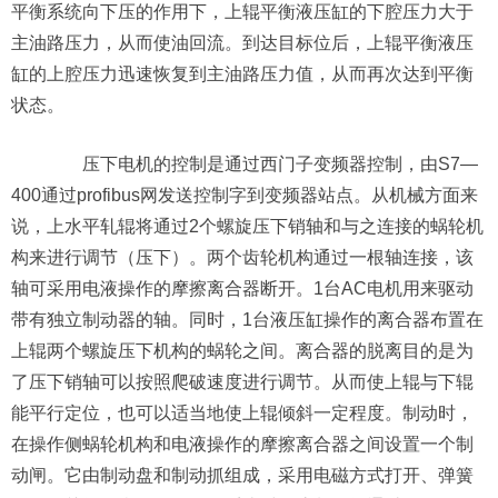
平衡系统向下压的作用下，上辊平衡液压缸的下腔压力大于
主油路压力，从而使油回流。到达目标位后，上辊平衡液压
缸的上腔压力迅速恢复到主油路压力值，从而再次达到平衡
状态。
压下电机的控制是通过西门子变频器控制，由S7—
400通过profibus网发送控制字到变频器站点。从机械方面来
说，上水平轧辊将通过2个螺旋压下销轴和与之连接的蜗轮机
构来进行调节（压下）。两个齿轮机构通过一根轴连接，该
轴可采用电液操作的摩擦离合器断开。1台AC电机用来驱动
带有独立制动器的轴。同时，1台液压缸操作的离合器布置在
上辊两个螺旋压下机构的蜗轮之间。离合器的脱离目的是为
了压下销轴可以按照爬破速度进行调节。从而使上辊与下辊
能平行定位，也可以适当地使上辊倾斜一定程度。制动时，
在操作侧蜗轮机构和电液操作的摩擦离合器之间设置一个制
动闸。它由制动盘和制动抓组成，采用电磁方式打开、弹簧