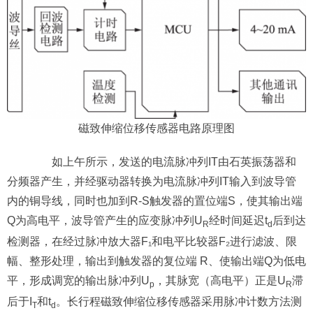
磁致伸缩位移传感器电路原理图
如上午所示，发送的电流脉冲列IT由石英振荡器和
分频器产生，并经驱动器转换为电流脉冲列IT输入到波导管
内的铜导线，同时也加到R-S触发器的置位端S，使其输出端
Q为高电平，波导管产生的应变脉冲列U
经时间延迟t
后到达
R
d
检测器，在经过脉冲放大器F₁和电平比较器F₂进行滤波、限
幅、整形处理，输出到触发器的复位端 R、使输出端Q为低电
平，形成调宽的输出脉冲列U
，其脉宽（高电平）正是U
滞
p
R
后于I
和t
。长行程磁致伸缩位移传感器采用脉冲计数方法测
T
d