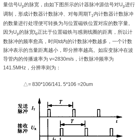
量信号U
的脉宽，由如下图所示的计器脉冲源信号对U
进行
p
p
调制，形成计数器计数脉冲、对每周期T
内计数器计数脉冲
1
的数量进行处理便可转换为与位置磁铁位置对应的数字量。
因为U
的脉宽t
正比于位置磁铁与感测线圈的距离，所以计
p
d
数脉冲的频率愈高，时间td内的计数脉冲数越多，一个计数
脉冲表示的当量距离越小，即分辨率越高。如应变脉冲在波
导管内的传播速率为 v=2830m/s，计数脉冲频率为
141.5MHz，分辨率则为：
△= 830*106/141. 5*106 =20um