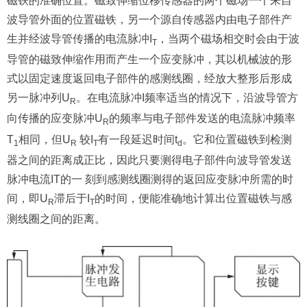
磁铁的准确位置。磁致伸缩位移传感器的两个磁场一个来自
波导管外面的位置磁铁，另一个源自传感器内由电子部件产
生并经波导管传播的电流脉冲I
，当两个磁场相交时会由于波
T
导管的磁致伸缩作用而产生一个应变脉冲，其以机械波的形
式以固定速度返回电子部件的感测线圈，经放大整形后形成
另一脉冲列U
。在电流脉冲I频率适当的情况下，沿波导管方
R
向传播的应变脉冲U
的频率与电子部件发送的电流脉冲频率
R
T
相同，但U
较I
有一段延迟时间t
。它和位置磁铁到检测
1
R
T
d
器之间的距离成正比，因此只要测得电子部件向波导管发送
脉冲电流IT的一 刻到感测线圈测得的返回应变脉冲所需的时
间，即U
滞后于I
的时间，便能准确地计算出位置磁铁与感
R
T
测线圈之间的距离。