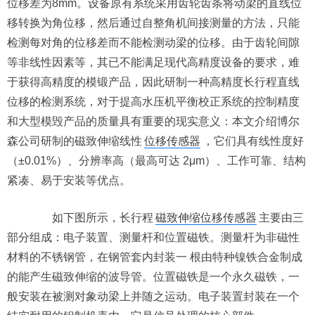
位移差为8mm。设备原有系统采用齿轮齿条将动梁的直线位
移转换为角位移，然后通过自整角机间接测量的方法，只能
检测每对角的位移差而不能检测动梁的位移。由于齿轮间隙
等非线性因素等，其已不能满足现代高精度设备的要求，难
于获得高精度的模锻产品，因此研制一种高精度长行程直线
位移的检测系统，对于提高水压机平衡校正系统的控制精度
和大型模毁产品的质量具有重要的现实意义：本文介绍博尔
森公司研制的磁致伸缩线性
位移传感器
，它们具有线性度好
（±0.01%）、分辨率高（最高可达 2μm）、工作可靠、结构
紧凑、易于安装等优点。
如下图所示，长行程
磁致伸缩位移传感器
主要由三
部分组成：电子装置、测量杆和位置磁铁。测量杆为非磁性
材料的不锈钢管，在钢管套内封装一 根由特种镍铁合金制成
的能产生磁致伸缩的波导管。位置磁铁是一个永久磁铁，一
般安装在被测对象动梁上并随之运动。电子装置封装在一个