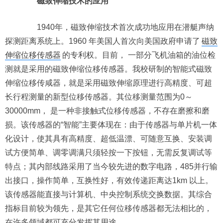
磁致伸缩技术的应用
1940年，磁致伸缩技术首次成功地应用在潜艇声纳
探测距离系统上。1960 年美国人首次向美国政府申请了
磁致
伸缩位移传感器
的专利权。目前， 一部分飞机油箱的油位检
测就是采用的磁致伸缩位移传感器。我校研制的智能式磁致
伸缩位移传咸器，就是采用磁致伸缩原理进行高精度、可超
长行程测量的新型位移传感器。其位移测量范围为0～
30000mm， 是一种非接触式位移传感器，不存在磨擦和磨
损。该传感器的“智能”主要体现在：由于传感器与单片机一体
化设计，使其具有高精度、超低温漂、可随意互换、安装调
试方便简单、调零调满只须轻按一下按钮，无需反复调试等
特点；其内部线路采用了当今较先进的数字电路，485并行输
出接口，操作简单，互换性好，有效传递距离达1km 以上。
该传感器能直接与计算机、中央控制系统交换数据。其综合
指标目前较为领先，是其它任何位移传感器都无法相比的，
在许多领域都可充分发挥其用途。