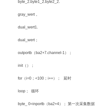
byte_2.byte1_2.byte2_2.
gray_wert，
dual_wert1.
dual_wert；
outportb（ba2+7.channel-1）；
init（）；
for（i=0；<100；i++）； 延时
loop； 循环
byte_ 0=inportb（ba2+4）； 第一次采集数据