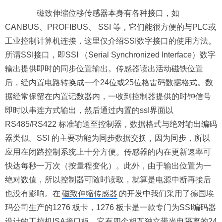
磁致伸缩位移传感器本身有各种接口，如
CANBUS、PROFIBUS、 SSI 等，它们能很方便的与PLC或
工业控制计算机连接，这里仅介绍SSI数字接口的使用方法。
所谓SSI接口，即SSI （Serial Synchronized Interface）数字
输出提供即时的同步位置输出。传感器读出活动磁铁位置
后，经内置电路转换成一个24位或25位格雷码数据格式。数
据经常保留在内置记数器内，一收到控制器提供的时钟信号
即时以串连方式输出，然后通过内置的ssI界面以
RS485/RS422 标准输送至控制器，数据格式与绝对输出编码
器类似。SSI 的主要功能为同步数据交换，因为同步，所以
应用在闭路控制系统上十分方便。传感器的内在更新速率可
快达每秒一万次（按量程变化）。此外，由于输出位置为一
绝对数值，所以控制器可随时读取，就算是电源中断再接后
也没有影响。在
磁致伸缩传感器
的开发中我们采用了德国埃
玛公司生产的1276 板卡，1276 板卡是一款专门为SSI编码器
设计的工控机ISA接口板，它有四个相互独立带光电隔离的24