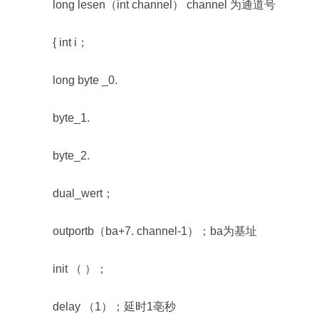
long lesen（int channel） channel 为通道号
{ int i；
long byte _0.
byte_1.
byte_2.
dual_wert；
outportb（ba+7. channel-1）；ba为基址
init （ ）；
delay （1）；延时1亳秒