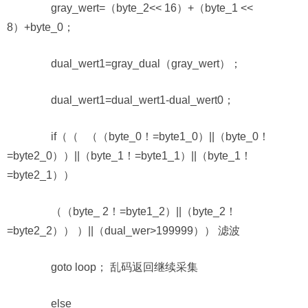
gray_wert=（byte_2<< 16）+（byte_1 <<
8）+byte_0；
dual_wert1=gray_dual（gray_wert）；
dual_wert1=dual_wert1-dual_wert0；
if（（ （（byte_0！=byte1_0）||（byte_0！
=byte2_0））||（byte_1！=byte1_1）||（byte_1！
=byte2_1））
（（byte_ 2！=byte1_2）||（byte_2！
=byte2_2）） ）||（dual_wer>199999）） 滤波
goto loop； 乱码返回继续采集
else