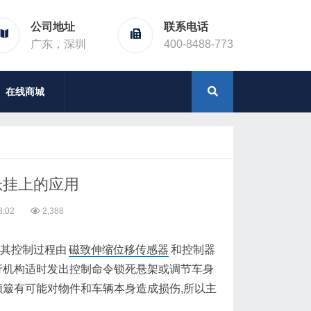
公司地址
联系电话
广东，深圳
400-8488-773
在线商城
悬挂上的应用
8:02
2,388
其控制过程由
磁致伸缩位移传感器
和控制器
行机构适时发出控制命令锁死悬架或调节车身
颠簸有可能对物件和车辆本身造成损伤,所以主